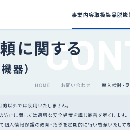
事業内容
取扱製品
脱炭
依頼に関する
調機器）
HOME
お問い合わせ
導入検討・見
目的以外では使用いたしません。
どの防止に関しては適切な安全処置を講じ最善を尽くします。
て個人情報保護の教育・指導を定期的に行い啓蒙いたして参