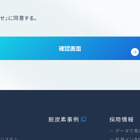
せ」に同意する。
確認画面
脱炭素事例
採用情報
器
データで見
システム
社員インタ