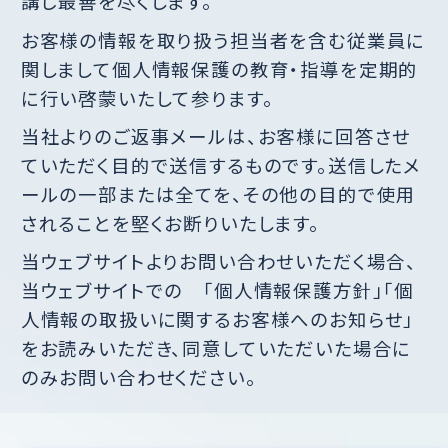
カタログダウンロード
講じ最善を尽くします。
代表メッセージ
お客様の情報を取り扱う担当者を含む従業員に
福利厚生
資料請求
会社概要 / 拠点一覧
関しまして個人情報保護の教育・指導を定期的
募集要項
に行い啓蒙いたして参ります。
環境への取り組み
当社よりのご返事メールは、お客様に回答させ
採用エントリー
ていただく目的で送信するものです。送信したメ
決算公告
ールの一部または全てを、その他の目的で使用
沿革
されることを堅くお断りいたします。
当ウェブサイトよりお問い合わせいただく場合、
関連サイトリンク
当ウェブサイトでの 「個人情報保護方針」「個
人情報の取扱いに関するお客様へのお知らせ」
をお読みいただき、同意していただいた場合に
のみお問い合わせください。