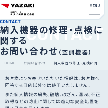
納入機器の修理・点検に
関する
カーボンニュートラル
ソリューション
お問い合わせ
（空調機器）
サービス・省エネ
ソリューション
空調機器
HOME
お問い合わせ
納入機器の修理・点検に関する お問い合わせ（空調機器）
廃熱利用システム
お客様よりお寄せいただいた情報は、お客様へ
太陽熱利用システム
回答する目的以外では使用いたしません。
データで見るテクノ矢崎
また個人情報の紛失、破壊、改ざん、漏洩、不正
計測器
取得などの防止に関しては適切な安全処置を
社員インタビュー