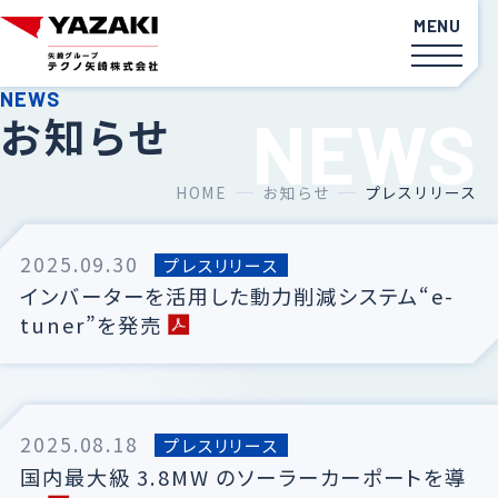
お知らせ
カーボンニュートラル
ソリューション
HOME
お知らせ
プレスリリース
サービス・省エネ
ソリューション
2025.09.30
プレスリリース
空調機器
インバーターを活用した動力削減システム“e-
tuner”を発売
廃熱利用システム
太陽熱利用システム
データで見るテクノ矢崎
計測器
2025.08.18
プレスリリース
国内最大級 3.8MW のソーラーカーポートを導
社員インタビュー