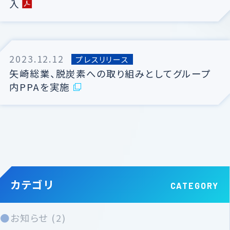
カタログダウンロード
入
代表メッセージ
福利厚生
資料請求
会社概要 / 拠点一覧
募集要項
2023.12.12
環境への取り組み
プレスリリース
⽮崎総業、脱炭素への取り組みとしてグループ
採用エントリー
決算公告
内PPAを実施
沿革
関連サイトリンク
カテゴリ
お知らせ (2)